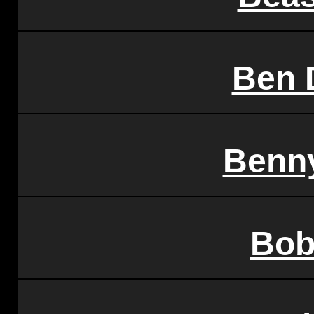
Ben 
Benn
Bob