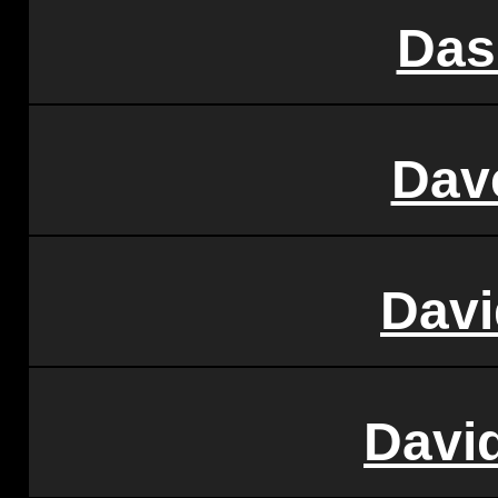
Das
Dav
Davi
Davi