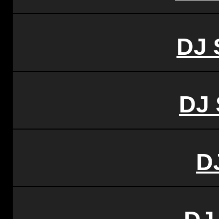
DJ 
DJ
D