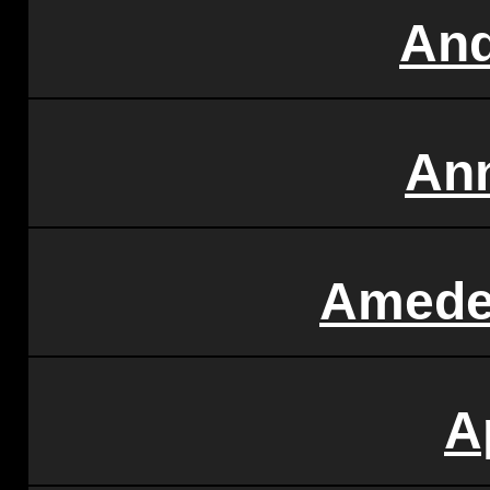
An
An
Amede
A