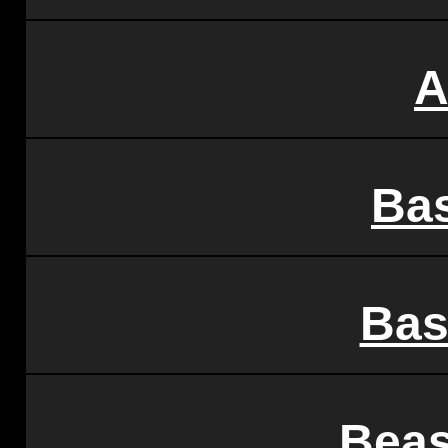
A
Ba
Bas
Beas