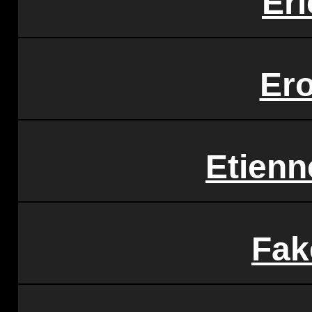
Eri
Ero
Etienn
Fak