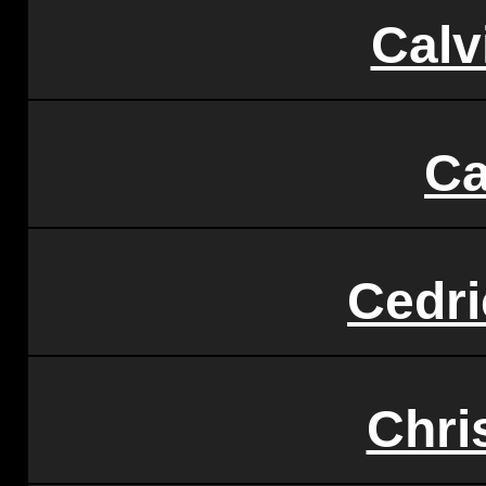
Calv
Ca
Cedri
Chri