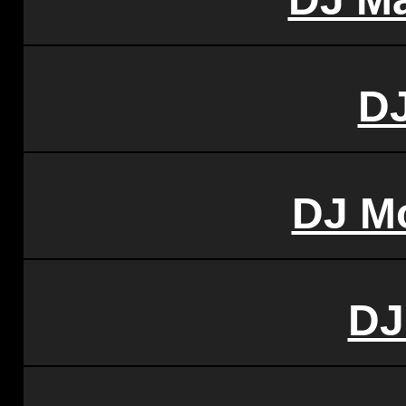
DJ
DJ M
DJ