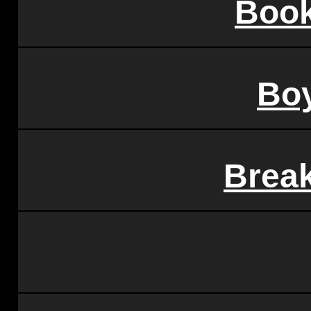
Boo
Bo
Brea