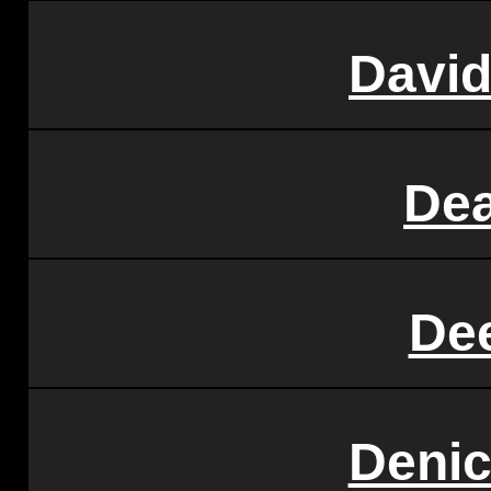
David
De
De
Denic