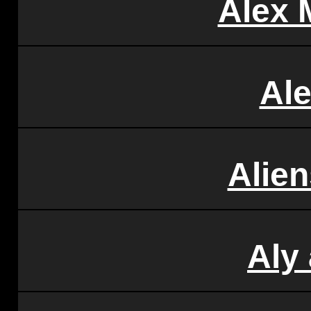
Alex 
Al
Alie
Aly 