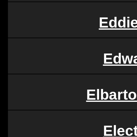
Eddie
Edw
Elbart
Elec