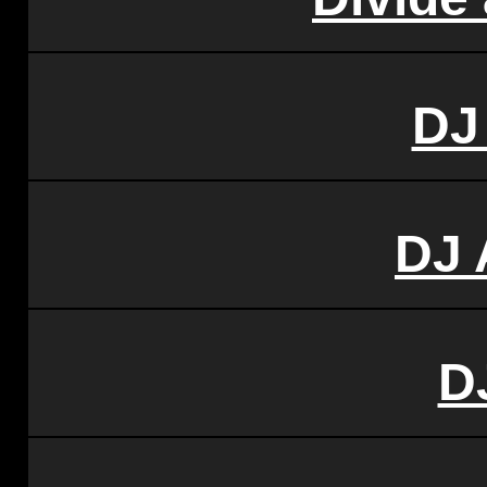
DJ
DJ 
D