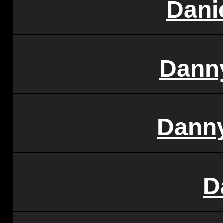
Dani
Dann
Danny
D