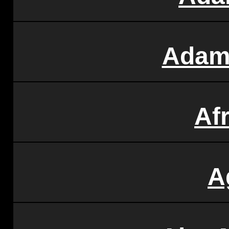
Adam
Af
A